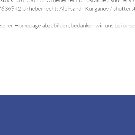
erstock_567556192 Urheberrecht: nostal6ie /
shutterst
37636942 Urheberrecht: Aleksandr Kurganov /
shutters
 unserer Homepage abzubilden, bedanken wir uns bei uns