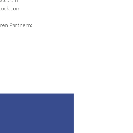
ock.com
tock.com
eren Partnern: