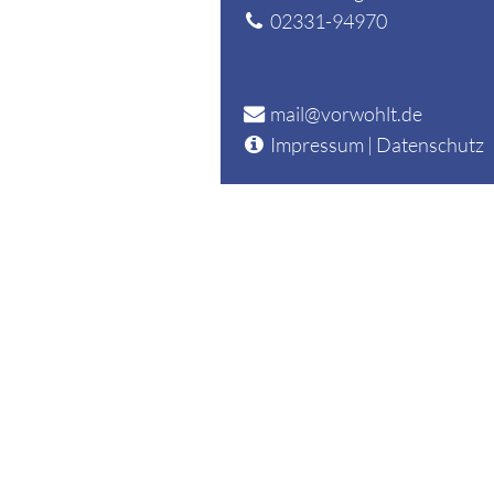
02331-94970
mail@vorwohlt.de
Impressum
|
Datenschutz