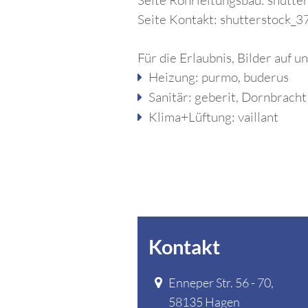
Seite Rohrleitungsbau: shutt
Seite Kontakt: shutterstock_
Für die Erlaubnis, Bilder auf
Heizung:
purmo,
buderus
Sanitär:
geberit,
Dornbracht
Klima+Lüftung:
vaillant
Kontakt
Enneper Str. 56 - 70
,
58135
Hagen