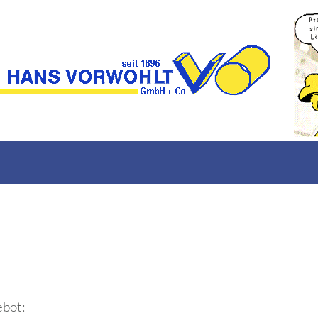
ebot: