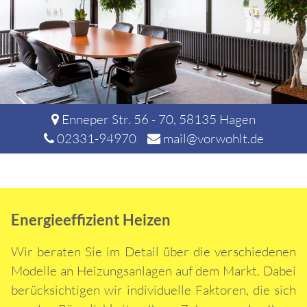
Enneper Str. 56 - 70
,
58135
Hagen
02331-94970
mail@vorwohlt.de
Energieeffizient Heizen
Wir beraten Sie im Detail über die verschiedenen
Modelle an Heizungsanlagen auf dem Markt. Dabei
berücksichtigen wir individuelle Faktoren, die sich