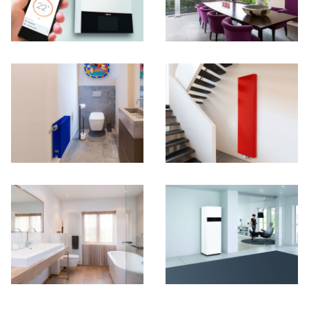
START
HEIZUNG
SANITÄR
KLIMA + LÜFTUNG
ROHRLEITUNGSBAU
STELLENANGEBOTE
KONTAKT